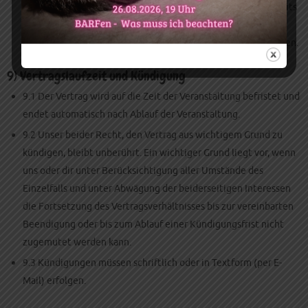
Kursleiters, kurzfristig gegen volle Erstattung eines ggf. bereits
gezahlten Teilnahmeentgelts abzusagen. Bei Ausfall der
Veranstaltung werden wir uns um einen Ersatztermin bemühen.
9) Vertragslaufzeit und Kündigung
9.1 Der Vertrag wird auf die Zeit der Veranstaltung befristet und
endet automatisch nach Ablauf der Veranstaltung.
9.2 Unser beider Recht, den Vertrag aus wichtigem Grund zu
kündigen, bleibt unberührt. Ein wichtiger Grund liegt vor, wenn
uns oder dir unter Berücksichtigung aller Umstände des
Einzelfalls und unter Abwägung der beiderseitigen Interessen
die Fortsetzung des Vertragsverhältnisses bis zur vereinbarten
Beendigung oder bis zum Ablauf einer Kündigungsfrist nicht
zugemutet werden kann.
9.3 Kündigungen müssen schriftlich oder in Textform (per E-
Mail) erfolgen.