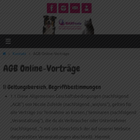
Zum
Inhalt
springen
Start
Kontakt
AGB Online-Vorträge
AGB Online-Vorträge
1) Geltungsbereich, Begriffsbestimmungen
1.1 Diese Allgemeinen Geschäftsbedingungen (nachfolgend
„AGB“) von Nicole Zufelde (nachfolgend „wir/uns“), gelten für
alle Verträge zur Teilnahme an Kursen / Seminaren (nachfolgend
„Veranstaltung“), die du als Verbraucher oder Unternehmer
(nachfolgend „“) mit uns hinsichtlich der auf unserer Website
dargestellten Veranstaltungen abschließt. Hiermit