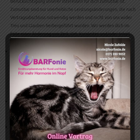
Berücksichtigung unserer Interessen für dich zumutbar ist.
Zumutbar sind nur unerhebliche Leistungsänderungen, die nach
Vertragsabschluss notwendig werden und nicht von uns wider
Treu und Glauben herbeigeführt wurden. Wir werden dich im
Falle einer Änderung von Zeit, Ort, Kursleiter und/oder Inhalt
der Veranstaltung rechtzeitig hierüber informieren.
8.2 Bei einer erheblichen Leistungsänderung kannst du
kostenlos vom Vertrag zurücktreten oder stattdessen die
Teilnahme an einer mindestens gleichwertigen anderen
Veranstaltung verlangen, wenn wir in der Lage sind, dir eine
solche Veranstaltung ohne Mehrpreis aus unserem Angebot
anzubieten.
8.3 Die Rechte gemäß vorstehender Ziffer hast du unverzüglich
nach unserer Information über die Leistungsänderung uns
gegenüber geltend zu machen.
8.4 Wir sind berechtigt, die Veranstaltung aus wichtigen
Gründen, wie etwa höherer Gewalt oder Erkrankung des