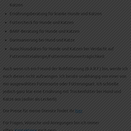
Katzen
Ernährungsberatung für kranke Hunde und Katzen
Futtercheck für Hunde und Katzen
BARF-Beratung für Hunde und Katzen
Darmsanierung bei Hund und Katze
Ausschlussdiäten für Hunde und Katzen bei Verdacht auf
Futtermittelallergie/Futtermittelunverträglichkeit
Auch wenn ich ein Freund der Rohfütterung (B.A.R.F.) bin, werde ich
euch dieses nicht aufzwingen. Ich berate unabhängig von einer von
mir ausgewählten Futtersorte oder Fütterungsart. Ich schließe
jedoch ganz klar eine Ernährung mit Trockenfutter bei Hund und
Katze aus (außer als Leckerli)
Die Preise für meine Dienste findet ihr
hier
.
Für Fragen, Wünsche und Anregungen bin ich immer
offen.
Kontaktiere
mich gern.