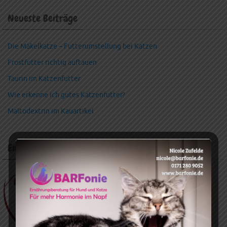
Neueste Beiträge
Die Mäkelkatze – Futterumstellung bei Katzen
Frostfutter richtig auftauen
Taurin im Katzenfutter
Wie erkenne ich gutes Katzenfutter?
Maltodextrin im Kauartikel
Empfehlungen: