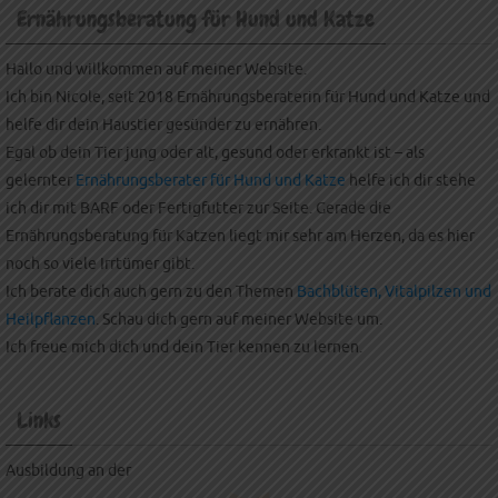
Ernährungsberatung für Hund und Katze
Hallo und willkommen auf meiner Website.
Ich bin Nicole, seit 2018 Ernährungsberaterin für Hund und Katze und
helfe dir dein Haustier gesünder zu ernähren.
Egal ob dein Tier jung oder alt, gesund oder erkrankt ist – als
gelernter
Ernährungsberater für Hund und Katze
helfe ich dir stehe
ich dir mit BARF oder Fertigfutter zur Seite. Gerade die
Ernährungsberatung für Katzen liegt mir sehr am Herzen, da es hier
noch so viele Irrtümer gibt.
Ich berate dich auch gern zu den Themen
Bachblüten, Vitalpilzen und
Heilpflanzen
. Schau dich gern auf meiner Website um.
Ich freue mich dich und dein Tier kennen zu lernen.
Links
Ausbildung an der