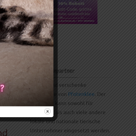
Gutscheinpartner
Kaufen und verschenke
Gutscheine von
Pfotenklee
. Der
Gutschein kann sowohl für
BARFonie, als auch viele andere
lokale und nationale tierische
Unternehmer eingesetzt werden.