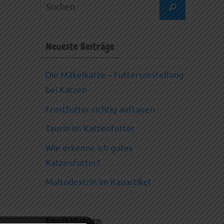
Suchen
Suchen
nach:
Neueste Beiträge
Die Mäkelkatze – Futterumstellung
bei Katzen
Frostfutter richtig auftauen
Taurin im Katzenfutter
Wie erkenne ich gutes
Katzenfutter?
Maltodextrin im Kauartikel
Empfehlungen: