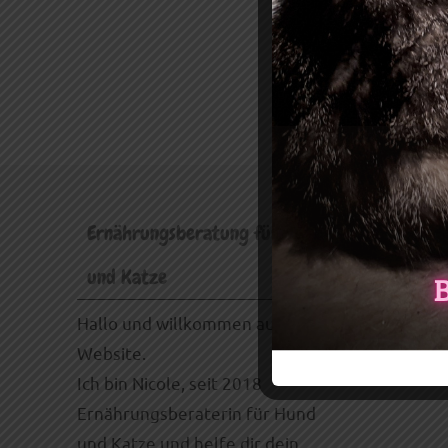
Ernährungsberatung für Hund
Links
und Katze
Ausbild
Hallo und willkommen auf meiner
Website.
Ich bin Nicole, seit 2018
Ernährungsberaterin für Hund
und Katze und helfe dir dein