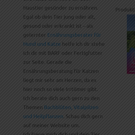
Haustier gesünder zu ernähren.
Produkt
Egal ob dein Tier jung oder alt,
gesund oder erkrankt ist – als
gelernter
Ernährungsberater für
Hund und Katze
helfe ich dir stehe
ich dir mit BARF oder Fertigfutter
zur Seite. Gerade die
Ernährungsberatung für Katzen
liegt mir sehr am Herzen, da es
hier noch so viele Irrtümer gibt.
Ich berate dich auch gern zu den
Themen
Bachblüten, Vitalpilzen
und Heilpflanzen
. Schau dich gern
auf meiner Website um.
Ich freue mich dich und dein Tier