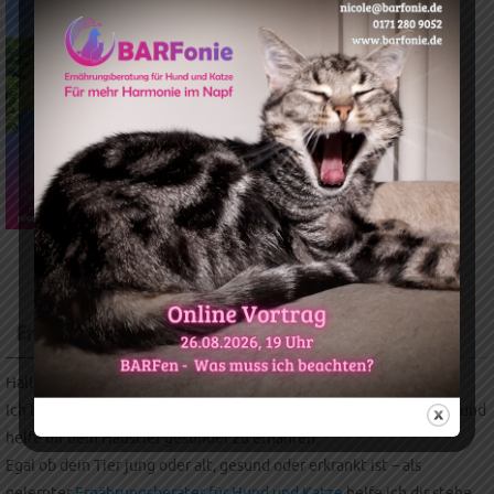
Ernährungsberatung für Hund und Katze
Hallo und willkommen auf meiner Website.
Ich bin Nicole, seit 2018 Ernährungsberaterin für Hund und Katze und
helfe dir dein Haustier gesünder zu ernähren.
Egal ob dein Tier jung oder alt, gesund oder erkrankt ist – als
gelernter
Ernährungsberater für Hund und Katze
helfe ich dir stehe