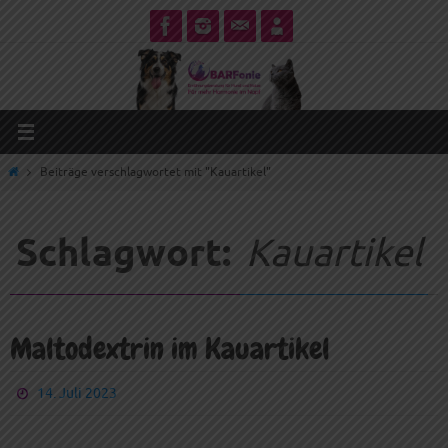
Zum
Inhalt
springen
Start
Beiträge verschlagwortet mit "Kauartikel"
Schlagwort:
Kauartikel
Maltodextrin im Kauartikel
14. Juli 2023