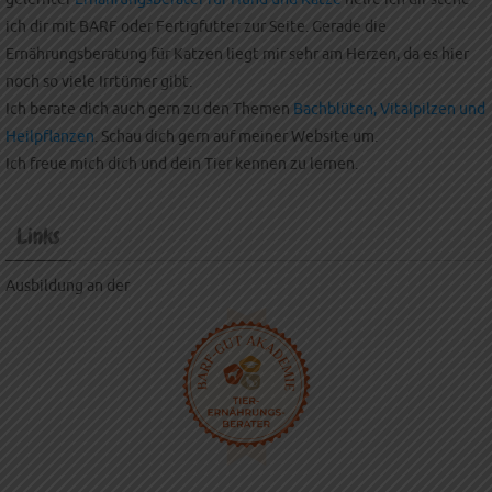
ich dir mit BARF oder Fertigfutter zur Seite. Gerade die
Ernährungsberatung für Katzen liegt mir sehr am Herzen, da es hier
noch so viele Irrtümer gibt.
Ich berate dich auch gern zu den Themen
Bachblüten, Vitalpilzen und
Heilpflanzen
. Schau dich gern auf meiner Website um.
Ich freue mich dich und dein Tier kennen zu lernen.
Links
Ausbildung an der