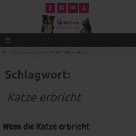
Zum
Inhalt
springen
Start
Beiträge verschlagwortet mit "Katze erbricht"
Schlagwort:
Katze erbricht
Wenn die Katze erbricht